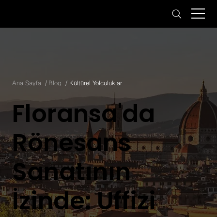
/
/
Ana Sayfa
Blog
Kültürel Yolculuklar
Floransa'da
Rönesans
Sanatının
İzinde: Uffizi