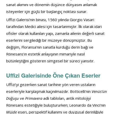
sanat akımını ve dönemin düşünce dünyasını anlamak 
isteyenler için güçlü bir başlangıç noktası sunar.
Uffizi Galerisi’nin binası, 1560 yılında Giorgio Vasari 
tarafından Medici ailesi için tasarlanmıştır. İlk olarak idari 
ofisler olarak kullanılan yapı, zamanla ailenin değerli sanat 
eserlerini sergilediği bir müzeye dönüşmüştür. Bu 
değişim, Floransa’nın sanatla kurduğu derin bağı ve 
Rönesans’ın estetik anlayışının mimariyle nasıl 
bütünleştiğini gösteren simgesel bir süreci yansıtır.
Uffizi Galerisinde Öne Çıkan Eserler
Uffizi’yi gezerken sanat tarihine yön veren ustaların 
eserleriyle karşılaşmak kaçınılmazdır. Botticelli’nin 
Venüs’ün 
Doğuşu
 ve 
Primavera
 adlı tabloları, antik mitolojiyi 
Rönesans estetiğiyle buluştururken; Leonardo da Vinci’nin 
Müjde
 eseri, perspektif kullanımı ve duygusal derinliğiyle 