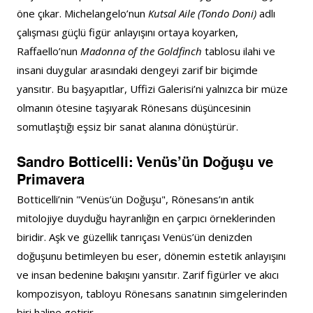
öne çıkar. Michelangelo’nun 
Kutsal Aile (Tondo Doni)
 adlı 
çalışması güçlü figür anlayışını ortaya koyarken, 
Raffaello’nun 
Madonna of the Goldfinch
 tablosu ilahi ve 
insani duygular arasındaki dengeyi zarif bir biçimde 
yansıtır. Bu başyapıtlar, Uffizi Galerisi’ni yalnızca bir müze 
olmanın ötesine taşıyarak Rönesans düşüncesinin 
somutlaştığı eşsiz bir sanat alanına dönüştürür.
Sandro Botticelli: Venüs’ün Doğuşu ve 
Primavera
Botticelli’nin "Venüs’ün Doğuşu", Rönesans’ın antik 
mitolojiye duyduğu hayranlığın en çarpıcı örneklerinden 
biridir. Aşk ve güzellik tanrıçası Venüs’ün denizden 
doğuşunu betimleyen bu eser, dönemin estetik anlayışını 
ve insan bedenine bakışını yansıtır. Zarif figürler ve akıcı 
kompozisyon, tabloyu Rönesans sanatının simgelerinden 
biri haline getirir.