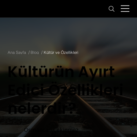
/
/
Ana Sayfa
Blog
Kültür ve Özellikleri
Kültürün Ayırt
Edici Özellikleri
nelerdir?
Osmancan Çekinmez