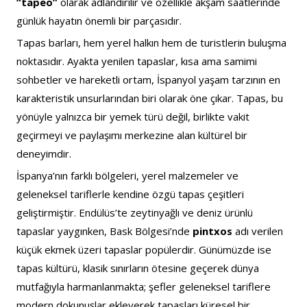
“tapeo”
 olarak adlandırılır ve özellikle akşam saatlerinde 
günlük hayatın önemli bir parçasıdır.
Tapas barları, hem yerel halkın hem de turistlerin buluşma 
noktasıdır. Ayakta yenilen tapaslar, kısa ama samimi 
sohbetler ve hareketli ortam, İspanyol yaşam tarzının en 
karakteristik unsurlarından biri olarak öne çıkar. Tapas, bu 
yönüyle yalnızca bir yemek türü değil, birlikte vakit 
geçirmeyi ve paylaşımı merkezine alan kültürel bir 
deneyimdir.
İspanya’nın farklı bölgeleri, yerel malzemeler ve 
geleneksel tariflerle kendine özgü tapas çeşitleri 
geliştirmiştir. Endülüs’te zeytinyağlı ve deniz ürünlü 
tapaslar yaygınken, Bask Bölgesi’nde 
pintxos
 adı verilen 
küçük ekmek üzeri tapaslar popülerdir. Günümüzde ise 
tapas kültürü, klasik sınırların ötesine geçerek dünya 
mutfağıyla harmanlanmakta; şefler geleneksel tariflere 
modern dokunuşlar ekleyerek tapasları küresel bir 