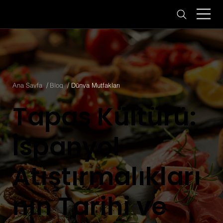
/
/
Ana Sayfa
Blog
Dünya Mutfakları
Tapas Kültürü:
İspanyol
Atıştırmalıkları
nın Tarihi ve