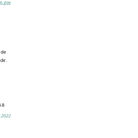
n.gov
 de 
dır.
4.8
,2022