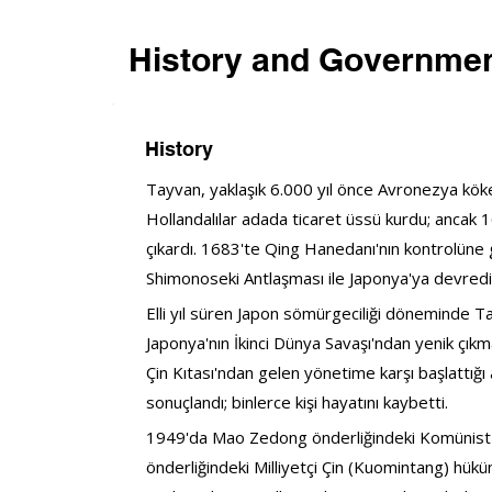
History and Governme
History
Tayvan, yaklaşık 6.000 yıl önce Avronezya kökenl
Hollandalılar adada ticaret üssü kurdu; ancak 
çıkardı. 1683'te Qing Hanedanı'nın kontrolüne
Shimonoseki Antlaşması ile Japonya'ya devredil
Elli yıl süren Japon sömürgeciliği döneminde Ta
Japonya'nın İkinci Dünya Savaşı'ndan yenik çıkm
Çin Kıtası'ndan gelen yönetime karşı başlattığı
sonuçlandı; binlerce kişi hayatını kaybetti.
1949'da Mao Zedong önderliğindeki Komünist Par
önderliğindeki Milliyetçi Çin (Kuomintang) hüküme