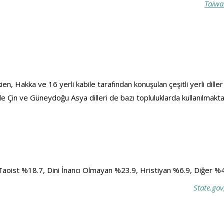
Taiwa
en, Hakka ve 16 yerli kabile tarafından konuşulan çeşitli yerli diller
 Çin ve Güneydoğu Asya dilleri de bazı topluluklarda kullanılmakta
Taoist %18.7, Dini İnancı Olmayan %23.9, 
Hristiyan %6.9
, Diğer %
State.gov