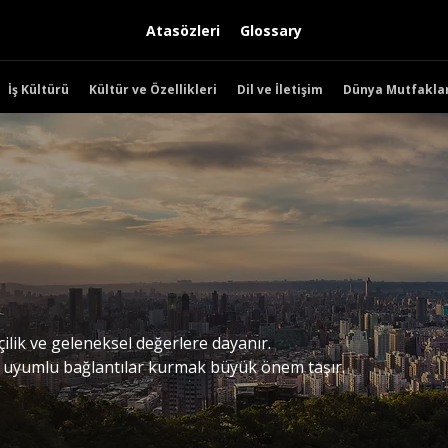
Atasözleri
Glossary
İş Kültürü
Kültür ve Özellikleri
Dil ve İletişim
Dünya Mutfaklar
kçilik ve geleneksel değerlere dayanır.
e uyumlu bağlantılar kurmak büyük önem taşır.