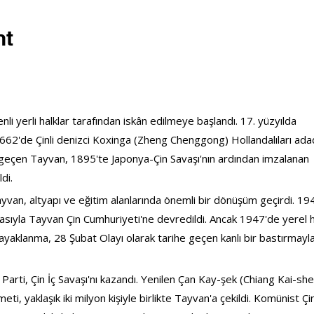
nt
i yerli halklar tarafından iskân edilmeye başlandı. 17. yüzyılda 
1662'de Çinli denizci Koxinga (Zheng Chenggong) Hollandalıları ada
 geçen Tayvan, 1895'te Japonya-Çin Savaşı'nın ardından imzalanan 
di.
yvan, altyapı ve eğitim alanlarında önemli bir dönüşüm geçirdi. 19
asıyla Tayvan Çin Cumhuriyeti'ne devredildi. Ancak 1947'de yerel h
 ayaklanma, 28 Şubat Olayı olarak tarihe geçen kanlı bir bastırmayla
ti, Çin İç Savaşı'nı kazandı. Yenilen Çan Kay-şek (Chiang Kai-she
ti, yaklaşık iki milyon kişiyle birlikte Tayvan'a çekildi. Komünist Çi