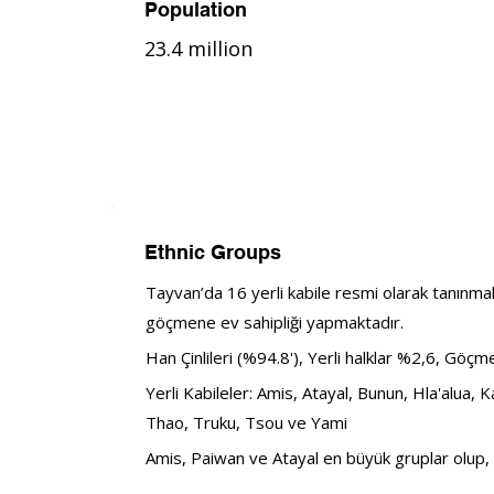
Population
23.4 million
Ethnic Groups
Tayvan’da 16 yerli kabile resmi olarak tanınmak
göçmene ev sahipliği yapmaktadır.
Han Çinlileri (%94.8'), Yerli halklar %2,6, Göç
Yerli Kabileler: 
Amis, Atayal, Bunun, Hla'alua, 
Thao, Truku, Tsou ve Yami
Amis, Paiwan ve Atayal en büyük gruplar olup, y