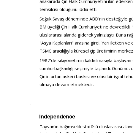
anakarada Çin Halk Cumhuriyeti'ni ilan ederke
temsilcisi olduğunu iddia etti.
Soğuk Savaş döneminde ABD'nin desteğiyle güçl
BM üyeliği Çin Halk Cumhuriyeti'ne devredildi. 
uluslararası alanda giderek yalnızlaştı. Buna 
"Asya Kaplanları" arasına girdi. Yarı iletken v
TSMC aracılığıyla küresel çip üretiminin merkez
1987'de sıkıyönetimin kaldırılmasıyla başlayan
cumhurbaşkanlığı seçimiyle taçlandı. Günümüzd
Çin'in artan askeri baskısı ve olası bir işgal te
olmaya devam etmektedir.
Independence
Tayvan'ın bağımsızlık statüsü uluslararası alan