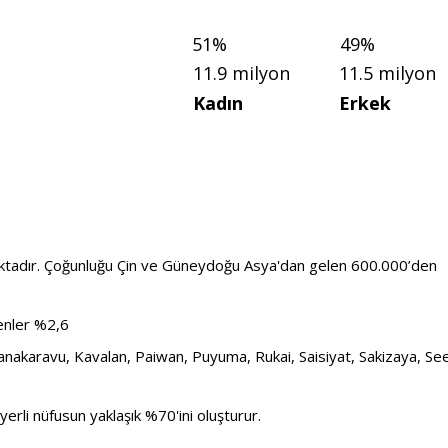
51%
49%
11.9 milyon
11.5 milyon
Kadın
Erkek
tadır. 
Çoğunluğu Çin ve Güneydoğu Asya'dan gelen 
600.000’den
menler %2,6
Kanakaravu, Kavalan, Paiwan, Puyuma, Rukai, Saisiyat, Sakizaya, See
erli nüfusun yaklaşık %70'ini oluşturur.