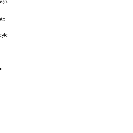
eşru 
hte 
eyle 
n 