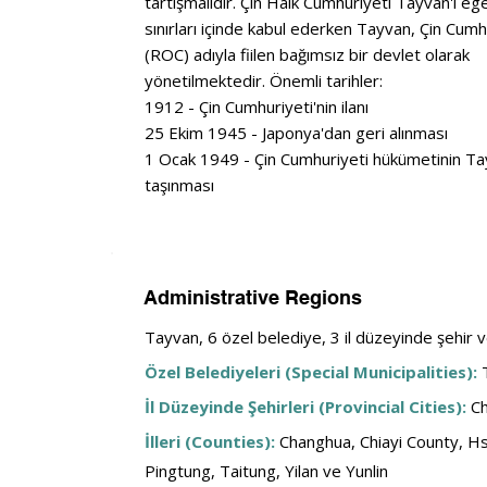
tartışmalıdır. Çin Halk Cumhuriyeti Tayvan'ı eg
sınırları içinde kabul ederken Tayvan, Çin Cumh
(ROC) adıyla fiilen bağımsız bir devlet olarak
yönetilmektedir. Önemli tarihler:
1912 - Çin Cumhuriyeti'nin ilanı
25 Ekim 1945 - Japonya'dan geri alınması
1 Ocak 1949 - Çin Cumhuriyeti hükümetinin Ta
taşınması
Administrative Regions
Tayvan, 6 özel belediye, 3 il düzeyinde şehir v
Özel Belediyeleri (Special Municipalities):
 
İl Düzeyinde Şehirleri (Provincial Cities):
Ch
İlleri (Counties):
Changhua, Chiayi County, Hs
Pingtung, Taitung, Yilan ve Yunlin