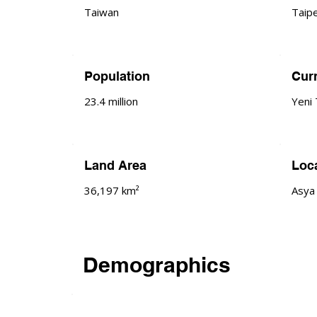
Taiwan
Taipe
Population
Cur
23.4 million
Yeni
Land Area
Loc
36,197 km²
Asya 
Demographics