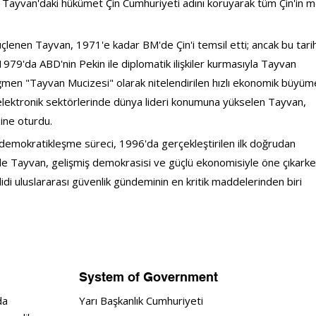
n Tayvan'daki hükümet Çin Cumhuriyeti adını koruyarak tüm Çin'in m
enen Tayvan, 1971'e kadar BM'de Çin'i temsil etti; ancak bu tari
1979'da ABD'nin Pekin ile diplomatik ilişkiler kurmasıyla Tayvan 
rağmen "Tayvan Mucizesi" olarak nitelendirilen hızlı ekonomik büyüm
e elektronik sektörlerinde dünya lideri konumuna yükselen Tayvan, 
ine oturdu.
 demokratikleşme süreci, 1996'da gerçekleştirilen ilk doğrudan 
e Tayvan, gelişmiş demokrasisi ve güçlü ekonomisiyle öne çıkarke
hdidi uluslararası güvenlik gündeminin en kritik maddelerinden biri 
System of Government
da
Yarı Başkanlık Cumhuriyeti