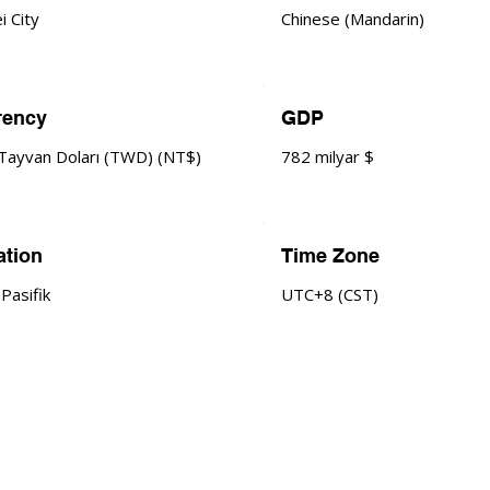
i City
Chinese (Mandarin)
rency
GDP
 Tayvan Doları (TWD) (NT$)
782 milyar $
ation
Time Zone
Pasifik
UTC+8 (CST)