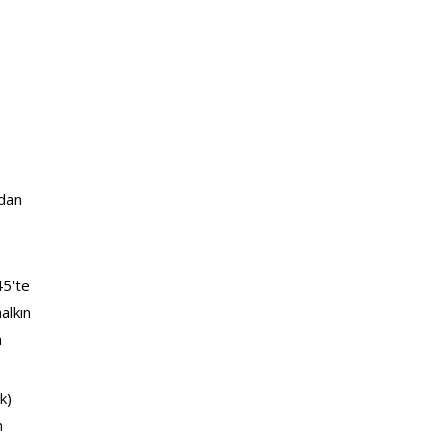
dan 
45'te 
alkın 
 
k) 
n 