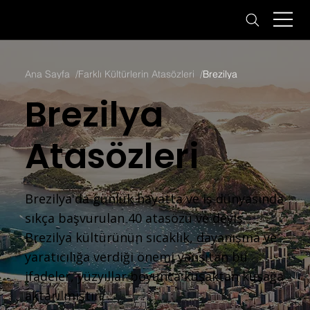
Ana Sayfa
/
Farklı Kültürlerin Atasözleri
/
Brezilya
Brezilya
Atasözleri
Brezilya'da günlük hayatta ve iş dünyasında
sıkça başvurulan 40 atasözü ve deyiş.
Brezilya kültürünün sıcaklık, dayanışma ve
yaratıcılığa verdiği önemi yansıtan bu
ifadeler, yüzyıllar boyunca kuşaktan kuşağa
aktarılmıştır.