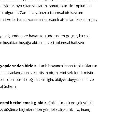
yle ortaya çıkan ve tarım, sanat, bilim ile toplumsal 
bir olgudur. Zamanla yalnızca tarımsal bir kavram 
mini ve birikimini yansıtan kapsamlı bir anlam kazanmıştır.
ynı eğitimden ve hayat tecrübesinden geçmiş birçok 
ürün kuşaktan kuşağa aktarılan ve toplumsal hafızayı 
yapılarından biridir. 
Tarih boyunca insan topluluklarının 
sanat anlayışlarını ve iletişim biçimlerini şekillendirmiştir. 
ellerden ibaret değildir; kimliğin, aidiyet duygusunun ve 
l üstlenir.
esmi betimlemek gibidir. 
Çok katmanlı ve çok yönlü 
; düşünce biçimlerinden gündelik alışkanlıklara, inanç 