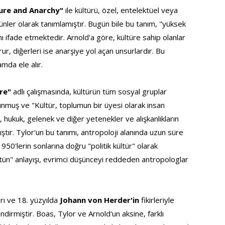
ure and Anarchy" 
ile kültürü, özel, entelektüel veya 
nler olarak tanımlamıştır. Bugün bile bu tanım, "yüksek 
nı ifade etmektedir. Arnold'a göre, kültüre sahip olanlar 
r, diğerleri ise anarşiye yol açan unsurlardır. Bu 
amda ele alır.
re" 
adlı çalışmasında, kültürün tüm sosyal gruplar 
unmuş ve "Kültür, toplumun bir üyesi olarak insan 
k, hukuk, gelenek ve diğer yetenekler ve alışkanlıkların 
tır. Tylor'un bu tanımı, antropoloji alanında uzun süre 
 1950'lerin sonlarına doğru "politik kültür" olarak 
ütün" anlayışı, evrimci düşünceyi reddeden antropologlar 
arı ve 18. yüzyılda
 Johann von Herder'in 
fikirleriyle 
ndirmiştir. Boas, Tylor ve Arnold'un aksine, farklı 