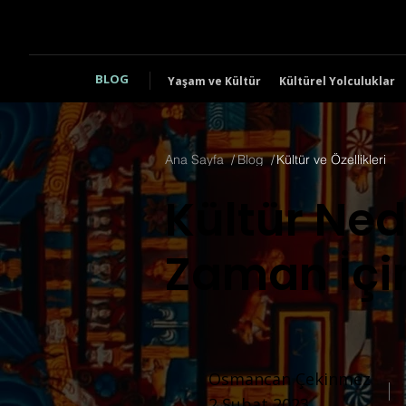
BLOG
Yaşam ve Kültür
Kültürel Yolculuklar
Ana Sayfa
/
Blog
/
Kültür ve Özellikleri
Kültür Ned
Zaman İçi
Osmancan Çekinmez
2 Şubat 2023