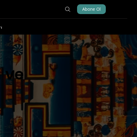
Abone Ol
ı
i ve