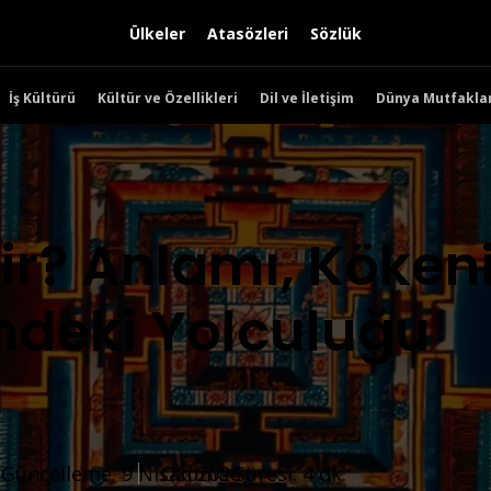
Ülkeler
Atasözleri
Sözlük
İş Kültürü
Kültür ve Özellikleri
Dil ve İletişim
Dünya Mutfaklar
ir? Anlamı, Köken
ndeki Yolculuğu
Okuma Süresi: 4 dk.
Güncelleme: 9 Nisan 2026