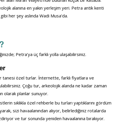
r alan Ma’an Vilayeti’nde bulunan küçük bir kasaba. 
olojik alanına en yakın yerleşim yeri. 
Petra antik kenti 
t gibi her şey aslında Wadi Musa’da.
r?
de; Petra'ya üç farklı yolla ulaşabilirsiniz.
er
tanesi özel turlar. İnternette, farklı fiyatlara ve 
abilirsiniz. Çoğu tur, arkeolojik alanda ne kadar zaman 
n olarak planlar sunuyor.
lerin sıklıkla özel rehberle bu turları yaptıklarını gördüm 
yarak, sizi havaalanından alıyor, belirlediğiniz rotalarda 
iriyor ve tur sonunda yeniden havaalanına bırakıyor.