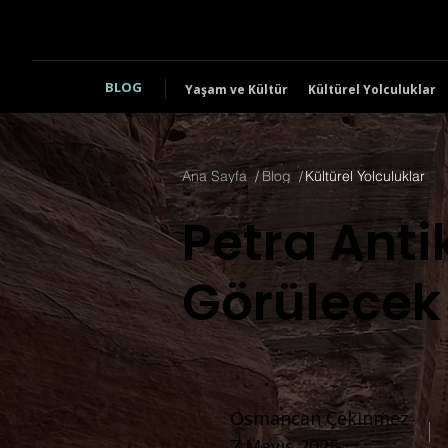
BLOG
Yaşam ve Kültür
Kültürel Yolculuklar
Ana Sayfa
/
Blog
/
Kültürel Yolculuklar
Petra Antik
Görülecek 
Osmancan Çekinmez
7 Mayıs 2025