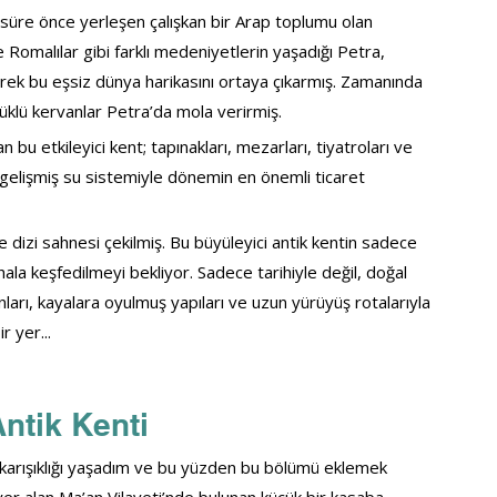
süre önce yerleşen çalışkan bir Arap toplumu olan 
 Romalılar gibi farklı medeniyetlerin yaşadığı Petra, 
irerek bu eşsiz dünya harikasını ortaya çıkarmış. Zamanında 
yüklü kervanlar Petra’da mola verirmiş.
n bu etkileyici kent; tapınakları, mezarları, tiyatroları ve 
gelişmiş su sistemiyle dönemin en önemli ticaret 
 dizi sahnesi çekilmiş. Bu büyüleyici antik kentin sadece 
hala keşfedilmeyi bekliyor. Sadece tarihiyle değil, doğal 
arı, kayalara oyulmuş yapıları ve uzun yürüyüş rotalarıyla 
r yer...
ntik Kenti
 karışıklığı yaşadım ve bu yüzden bu bölümü eklemek 