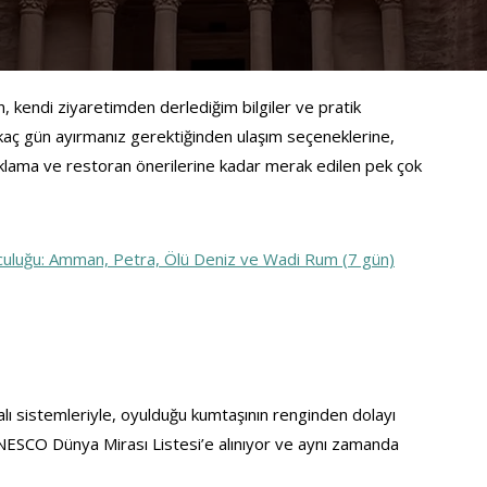
n, kendi ziyaretimden derlediğim bilgiler ve pratik 
ya kaç gün ayırmanız gerektiğinden ulaşım seçeneklerine, 
klama ve restoran önerilerine kadar merak edilen pek çok 
culuğu: Amman, Petra, Ölü Deniz ve Wadi Rum (7 gün)
ı sistemleriyle, oyulduğu kumtaşının renginden dolayı 
ESCO Dünya Mirası Listesi’e alınıyor ve aynı zamanda 