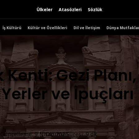
Ülkeler
Atasözleri
Sözlük
İş Kültürü
Kültür ve Özellikleri
Dil ve İletişim
Dünya Mutfaklar
 Kenti: Gezi Planı,
Yerler ve İpuçları
Okuma Süresi: 9 dk.
Güncelleme: 9 Nisan 2026