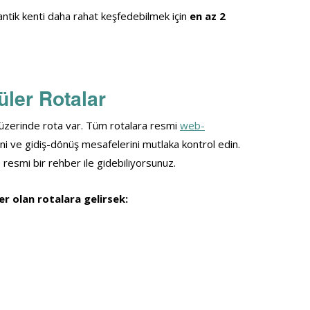
ntik kenti daha rahat keşfedebilmek için
 en az 2 
üler Rotalar
n üzerinde rota var. Tüm rotalara resmi 
web-
rini ve gidiş-dönüş mesafelerini mutlaka kontrol edin.
 resmi bir rehber ile gidebiliyorsunuz.
er olan rotalara gelirsek: