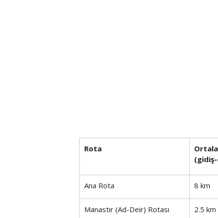
Rota
Ortal
(gidiş
Ana Rota
8 km
Manastır (Ad-Deir) Rotası
2.5 km