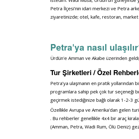
istedim. Wadi Musa, Ürdün’ün güneyinde ye
Petra İlçesi’nin idari merkezi ve Petra arke
ziyaretinizde; otel, kafe, restoran, marke
Petra'ya nasıl ulaşılı
Ürdün'e Amman ve Akabe üzerinden geldiğiniz
Tur Şirketleri / Özel Rehberl
Petra’ya ulaşmanın en pratik yollarından bir 
programlara sahip pek çok tur seçeneği bul
geçirmek istediğinize bağlı olarak 1-2-3 gü
Özellikle Avrupa ve Amerika'dan gelen turist
. Bu rehberler genellikle 4x4 bir araç kirala
(Amman, Petra, Wadi Rum, Ölü Deniz) gezd