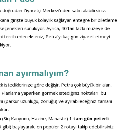
da doğrudan Ziyaretçi Merkezi’nden satın alabilirsiniz.
kana girişte büyük kolaylık sağlayan entegre bir biletleme 
 seçenekleri sunuluyor. 
Ayrıca, 40'tan fazla müzeye de 
i tercih edecekseniz, Petra’yı kaç gün ziyaret etmeyi 
kiyor.
man ayırmalıyım?
istediklerinize göre değişir. Petra çok büyük bir alan, 
. Planlama yaparken görmek istediğiniz noktaları, bu 
nı (parkur uzunluğu, zorluğu) ve ayırabileceğiniz zamanı 
ktır.
in (Siq Kanyonu, Hazine, Manastır) 
1 tam gün yeterli 
gibi) başlayarak, en popüler 2 rotayı takip edebilirsiniz: 