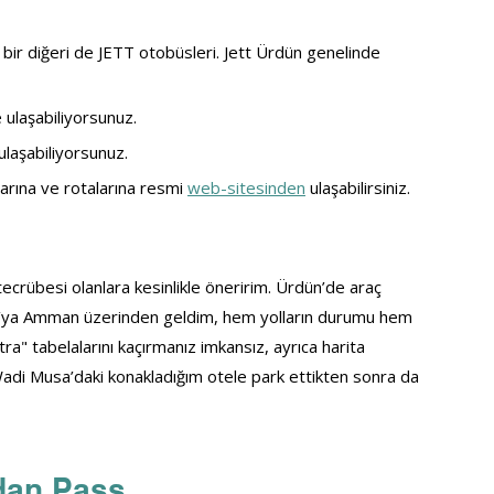
 bir diğeri de JETT otobüsleri. Jett Ürdün genelinde 
ulaşabiliyorsunuz.
ulaşabiliyorsunuz.
larına ve rotalarına resmi 
web-sitesinden
 ulaşabilirsiniz.
ecrübesi olanlara kesinlikle öneririm. Ürdün’de araç 
tra’ya Amman üzerinden geldim, hem yolların durumu hem 
tra" tabelalarını kaçırmanız imkansız, ayrıca harita 
Wadi Musa’daki konakladığım otele park ettikten sonra da 
rdan Pass