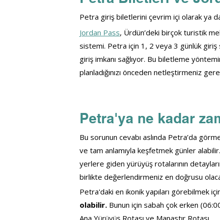
Petra giriş biletlerini çevrim içi olarak ya 
Jordan Pass
, 
Ürdün’deki birçok turistik me
sistemi. Petra için 1, 2 veya 3 günlük giriş
giriş imkanı sağlıyor. 
Bu biletleme yöntemin
planladığınızı önceden netleştirmeniz gere
Petra'ya ne kadar za
Bu sorunun cevabı aslında Petra’da görmek 
ve tam anlamıyla keşfetmek günler alabilir
yerlere giden yürüyüş rotalarının detayları
birlikte değerlendirmeniz en doğrusu olaca
Petra'daki en ikonik yapıları görebilmek iç
olabilir.
 Bunun için sabah çok erken (06:00 
Ana Yürüyüş Rotası ve Manastır Rotası.