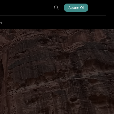
Abone Ol
ı