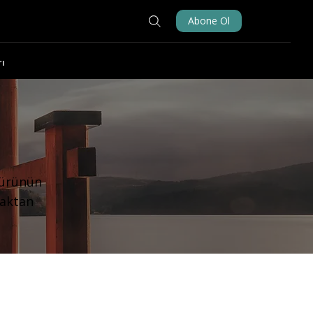
Abone Ol
ı
türünün
şaktan