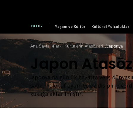
BLOG
Yaşam ve Kültür
Kültürel Yolculuklar
Ana Sayfa
/
Farklı Kültürlerin Atasözleri
/
Japonya
Japon Atasözl
Japonya'da günlük hayatta ve iş dünyası
sabır, kolektif uyum ve öz disipline ver
kuşağa aktarılmıştır.