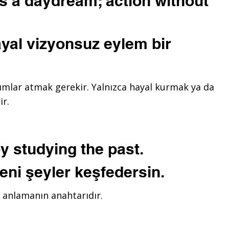
is a daydream; action without
ayal vizyonsuz eylem bir
mlar atmak gerekir. Yalnızca hayal kurmak ya da
ir.
y studying the past.
eni şeyler keşfedersin.
 anlamanın anahtarıdır.