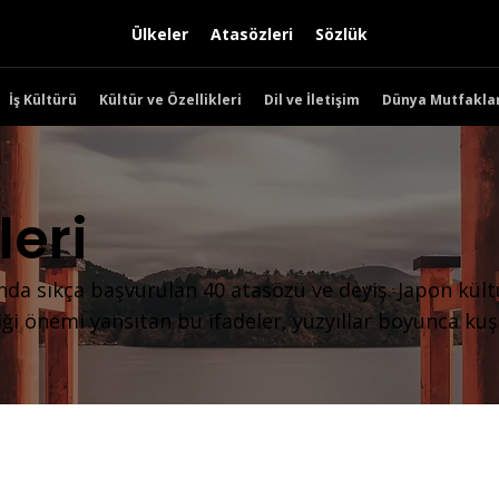
Ülkeler
Atasözleri
Sözlük
İş Kültürü
Kültür ve Özellikleri
Dil ve İletişim
Dünya Mutfaklar
eri
nda sıkça başvurulan 40 atasözü ve deyiş. Japon kül
diği önemi yansıtan bu ifadeler, yüzyıllar boyunca ku