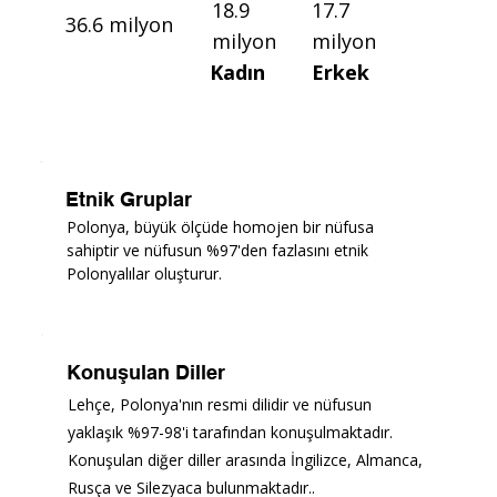
17.7
18.9
36.6 milyon
milyon
milyon
Erkek
Kadın
Etnik Gruplar
Polonya, büyük ölçüde homojen bir nüfusa 
sahiptir ve nüfusun %97'den fazlasını etnik 
Polonyalılar oluşturur.
Konuşulan Diller
Lehçe, Polonya'nın resmi dilidir ve nüfusun 
yaklaşık %97-98'i tarafından konuşulmaktadır. 
Konuşulan diğer diller arasında İngilizce, Almanca, 
Rusça ve Silezyaca bulunmaktadır..