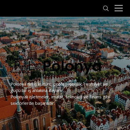
🇵🇱 Polonya
Polonya'nın iş kültürü, profesyonellik, resmiyet ve 
güçlü bir iş ahlakına dayanır.
Polonyalı işletmeler, imalat, teknoloji ve finans gibi 
sektörlerde başarılıdır.