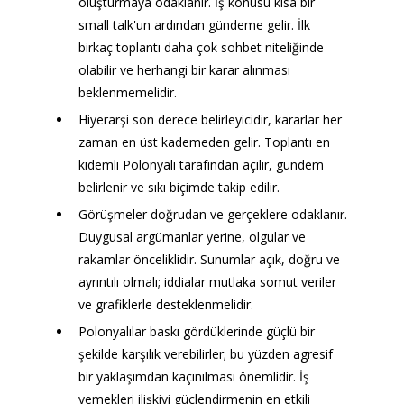
oluşturmaya odaklanır. İş konusu kısa bir 
small talk'un ardından gündeme gelir. İlk 
birkaç toplantı daha çok sohbet niteliğinde 
olabilir ve herhangi bir karar alınması 
beklenmemelidir.
Hiyerarşi son derece belirleyicidir, kararlar her 
zaman en üst kademeden gelir. Toplantı en 
kıdemli Polonyalı tarafından açılır, gündem 
belirlenir ve sıkı biçimde takip edilir. 
Görüşmeler doğrudan ve gerçeklere odaklanır. 
Duygusal argümanlar yerine, olgular ve 
rakamlar önceliklidir. Sunumlar açık, doğru ve 
ayrıntılı olmalı; iddialar mutlaka somut veriler 
ve grafiklerle desteklenmelidir.
Polonyalılar baskı gördüklerinde güçlü bir 
şekilde karşılık verebilirler; bu yüzden agresif 
bir yaklaşımdan kaçınılması önemlidir. İş 
yemekleri ilişkiyi güçlendirmenin en etkili 