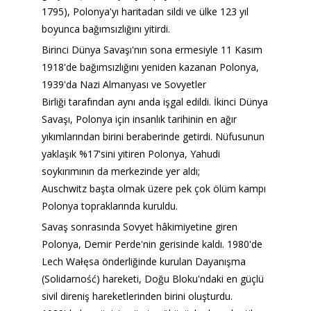
1795), Polonya'yı haritadan sildi ve ülke 123 yıl 
boyunca bağımsızlığını yitirdi.
Birinci Dünya Savaşı'nın sona ermesiyle 11 Kasım 
1918'de bağımsızlığını yeniden kazanan Polonya, 
1939'da Nazi Almanyası ve Sovyetler 
Birliği tarafından aynı anda işgal edildi. İkinci Dünya 
Savaşı, Polonya için insanlık tarihinin en ağır 
yıkımlarından birini beraberinde getirdi. Nüfusunun 
yaklaşık %17'sini yitiren Polonya, Yahudi 
soykırımının da merkezinde yer aldı; 
Auschwitz başta olmak üzere pek çok ölüm kampı 
Polonya topraklarında kuruldu.
Savaş sonrasında Sovyet hâkimiyetine giren 
Polonya, Demir Perde'nin gerisinde kaldı. 1980'de 
Lech Wałęsa önderliğinde kurulan Dayanışma 
(Solidarność) hareketi, Doğu Bloku'ndaki en güçlü 
sivil direniş hareketlerinden birini oluşturdu. 