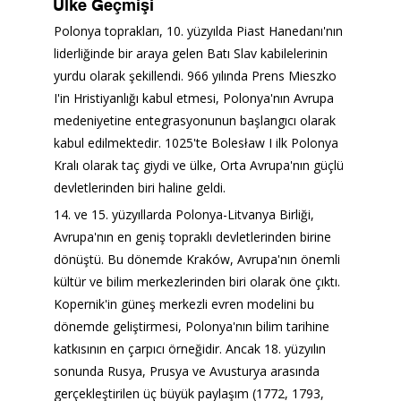
Ülke Geçmişi
Polonya toprakları, 10. yüzyılda Piast Hanedanı'nın 
liderliğinde bir araya gelen Batı Slav kabilelerinin 
yurdu olarak şekillendi. 966 yılında Prens Mieszko 
I'in Hristiyanlığı kabul etmesi, Polonya'nın Avrupa 
medeniyetine entegrasyonunun başlangıcı olarak 
kabul edilmektedir. 1025'te Bolesław I ilk Polonya 
Kralı olarak taç giydi ve ülke, Orta Avrupa'nın güçlü 
devletlerinden biri haline geldi.
14. ve 15. yüzyıllarda Polonya-Litvanya Birliği, 
Avrupa'nın en geniş topraklı devletlerinden birine 
dönüştü. Bu dönemde Kraków, Avrupa'nın önemli 
kültür ve bilim merkezlerinden biri olarak öne çıktı. 
Kopernik'in güneş merkezli evren modelini bu 
dönemde geliştirmesi, Polonya'nın bilim tarihine 
katkısının en çarpıcı örneğidir. Ancak 18. yüzyılın 
sonunda Rusya, Prusya ve Avusturya arasında 
gerçekleştirilen üç büyük paylaşım (1772, 1793, 