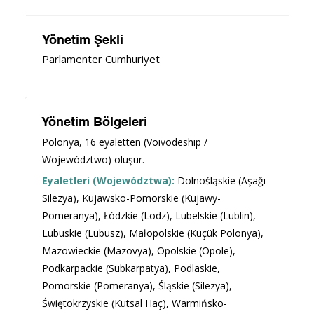
Yönetim Şekli
Parlamenter Cumhuriyet
Yönetim Bölgeleri
Polonya, 16 eyaletten (Voivodeship / 
Województwo) oluşur.
Eyaletleri (Województwa):
 Dolnośląskie (Aşağı 
Silezya), Kujawsko-Pomorskie (Kujawy-
Pomeranya), Łódzkie (Lodz), Lubelskie (Lublin), 
Lubuskie (Lubusz), Małopolskie (Küçük Polonya), 
Mazowieckie (Mazovya), Opolskie (Opole), 
Podkarpackie (Subkarpatya), Podlaskie, 
Pomorskie (Pomeranya), Śląskie (Silezya), 
Świętokrzyskie (Kutsal Haç), Warmińsko-