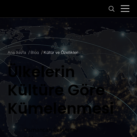
/
/
Ana Sayfa
Blog
Kültür ve Özellikleri
Ülkelerin
Kültüre Göre
Kümelenmesi
Osmancan Çekinmez