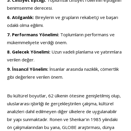
5. Cinsiyet Eşitliği:
 Toplumsal cinsiyet rollerinin eşitliğinin 
benimsenme derecesi.
6. Atılganlık:
 Bireylerin ve grupların rekabetçi ve başarı 
odaklı olma eğilimi.
7. Performans Yönelimi:
 Toplumların performans ve 
mükemmeliyete verdiği önem.
8. Gelecek Yönelimi:
 Uzun vadeli planlama ve yatırımlara 
verilen değer.
9. İnsancıl Yönelim:
 İnsanlar arasında naziklik, cömertlik 
gibi değerlere verilen önem.
Bu kültürel boyutlar, 62 ülkenin ötesine genişletilmiş olup, 
uluslararası işbirliği ile gerçekleştirilen çalışma, kültürel 
analizleri dahil edilmeyen diğer ülkelere de uygulanabilir 
bir yapı sunmaktadır. Ronen ve Shenkar'ın 1985 yılındaki 
ön çalışmalarından bu yana, GLOBE araştırması, dünya 