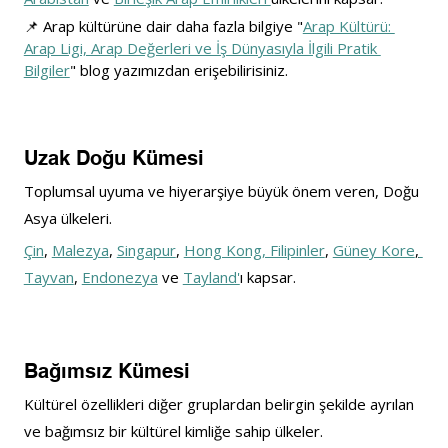
📌 
Arap kültürüne dair daha fazla bilgiye "
Arap Kültürü: 
Arap Ligi, Arap Değerleri ve İş Dünyasıyla İlgili Pratik 
Bilgiler
" blog yazımızdan erişebilirisiniz.
Uzak Doğu Kümesi
Toplumsal uyuma ve hiyerarşiye büyük önem veren, Doğu 
Asya ülkeleri.
Çin
, 
Malezya
, 
Singapur
, 
Hong Kong
, Filipinler
, 
Güney Kore
,
Tayvan
, 
Endonezya
 ve 
Tayland'
ı kapsar.
Bağımsız Kümesi
Kültürel özellikleri diğer gruplardan belirgin şekilde ayrılan 
ve bağımsız bir kültürel kimliğe sahip ülkeler.