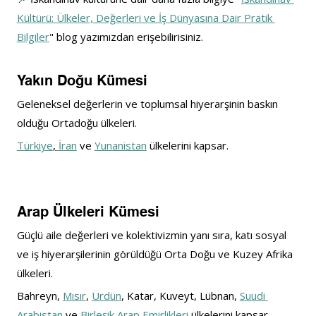
Kültürü: Ülkeler, Değerleri ve İş Dünyasına Dair Pratik 
Bilgiler
" blog yazımızdan erişebilirisiniz.
Yakın Doğu Kümesi
Geleneksel değerlerin ve toplumsal hiyerarşinin baskın 
olduğu Ortadoğu ülkeleri.
Türkiye
,
 İran
 ve 
Yunanistan
 ülkelerini kapsar.
Arap Ülkeleri Kümesi
Güçlü aile değerleri ve kolektivizmin yanı sıra, katı sosyal 
ve iş hiyerarşilerinin görüldüğü Orta Doğu ve Kuzey Afrika 
ülkeleri.
Bahreyn, 
Mısır
, 
Ürdün
, Katar, Kuveyt, Lübnan, 
Suudi 
Arabistan
 ve 
Birleşik Arap Emirlikleri 
ülkelerini kapsar.