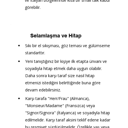
ve İtalyan bölgelerinde kısa bir small talk kabul 
görebilir.
Selamlaşma ve Hitap
Sıkı bir el sıkışması, göz teması ve gülümseme 
standarttır.
Yeni tanıştığınız bir kişiye ilk etapta ünvanı ve 
soyadıyla hitap etmek daha uygun olabilir. 
Daha sonra karşı taraf size nasıl hitap 
etmenizi istediğini belirttiğinde buna göre 
devam edebilirsiniz.
Karşı tarafa "Herr/Frau" (Almanca), 
"Monsieur/Madame" (Fransızca) veya 
"Signor/Signora" (İtalyanca) ve soyadıyla hitap 
edilmelidir. Karşı taraf aksini teklif edene kadar 
bu resmiyet sürdürülmelidir. Özellikle yaş veya 