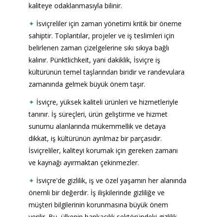
kaliteye odaklanmasıyla bilinir.
✦
İsviçreliler için zaman yönetimi kritik bir öneme 
sahiptir. Toplantılar, projeler ve iş teslimleri için 
belirlenen zaman çizelgelerine sıkı sıkıya bağlı 
kalınır. Pünktlichkeit, yani dakiklik, İsviçre iş 
kültürünün temel taşlarından biridir ve randevulara 
zamanında gelmek büyük önem taşır.
✦
İsviçre, yüksek kaliteli ürünleri ve hizmetleriyle 
tanınır. İş süreçleri, ürün geliştirme ve hizmet 
sunumu alanlarında mükemmellik ve detaya 
dikkat, iş kültürünün ayrılmaz bir parçasıdır. 
İsviçreliler, kaliteyi korumak için gereken zamanı 
ve kaynağı ayırmaktan çekinmezler.
✦
İsviçre'de gizlilik, iş ve özel yaşamın her alanında 
önemli bir değerdir. İş ilişkilerinde gizliliğe ve 
müşteri bilgilerinin korunmasına büyük önem 
verilir. Bu, ülkenin bankacılık sektöründeki gizlilik 