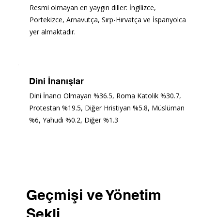
Resmi olmayan en yaygın diller: İngilizce, 
Portekizce, Arnavutça, Sırp-Hırvatça ve İspanyolca 
yer almaktadır.
Dini İnanışlar
Dini İnancı Olmayan %36.5, Roma Katolik %30.7, 
Protestan %19.5, Diğer Hristiyan %5.8, Müslüman 
%6, Yahudi %0.2, Diğer %1.3
Geçmişi ve Yönetim
Şekli