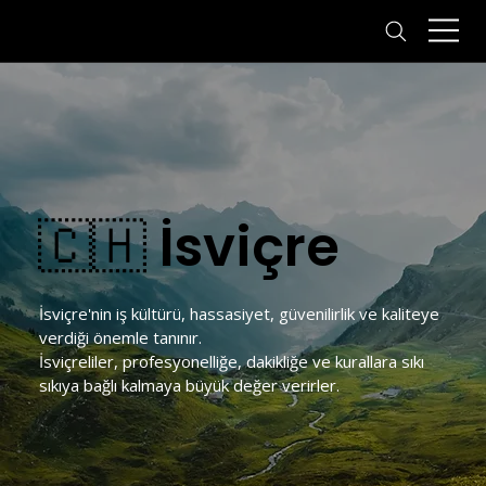
🇨🇭 İsviçre
İsviçre'nin iş kültürü, hassasiyet, güvenilirlik ve kaliteye 
verdiği önemle tanınır. 
İsviçreliler, profesyonelliğe, dakikliğe ve kurallara sıkı 
sıkıya bağlı kalmaya büyük değer verirler.