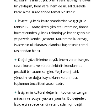
uzlaştırılmasına büyük önem verir. İşbirliğine dayalı 
bir yaklaşım, hem yerel hem de ulusal düzeyde 
karar alma süreçlerinde temel bir ilkedir.
✦
İsviçre, yüksek kalite standartları ve işçiliği ile 
tanınır. Bu, saatçilikten çikolata üretimine, finans 
hizmetlerinden yüksek teknolojiye kadar geniş bir 
yelpazede kendini gösterir. Mükemmellik arayışı, 
İsviçre'nin uluslararası alandaki başarısının temel 
taşlarından biridir.
✦
Doğal güzelliklerine büyük önem veren İsviçre, 
çevre koruma ve sürdürülebilirlik konularında 
proaktif bir tutum sergiler. Yeşil enerji, atık 
yönetimi ve doğal kaynakların korunması, 
toplumun öncelikleri arasındadır.
✦
İsviçre'nin kültürel değerleri, toplumun zengin 
mirasını ve sosyal yapısını yansıtır. Bu değerler, 
İsviçre'yi sadece kendi vatandaşları için değil, 