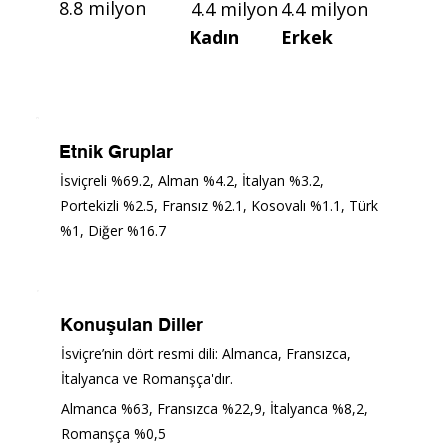
8.8 milyon
4.4 milyon
4.4 milyon
Erkek
Kadın
Etnik Gruplar
İsviçreli %69.2, Alman %4.2, İtalyan %3.2, 
Portekizli %2.5, Fransız %2.1, Kosovalı %1.1, Türk 
%1, Diğer %16.7
Konuşulan Diller
İsviçre’nin dört resmi dili: Almanca, Fransızca, 
İtalyanca ve Romanşça'dır. 
Almanca %63, Fransızca %22,9, İtalyanca %8,2, 
Romanşça %0,5  