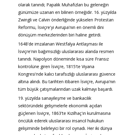
olarak tanındı; Papalık Muhafızları bu geleneğin 
günümüze uzanan en bilinen örneğidir. 16. yüzyılda 
Zwingli ve Calvin önderliğinde yükselen Protestan 
Reformu, İsviçre'yi Avrupa'nın en önemli dini 
dönüşüm merkezlerinden biri haline getirdi.
1648'de imzalanan Westfalya Antlaşması ile 
İsviçre'nin bağımsızlığı uluslararası alanda resmen 
tanındı. Napolyon döneminde kısa süre Fransız 
kontrolüne giren İsviçre, 1815'te Viyana 
Kongresi'nde kalıcı tarafsızlığı uluslararası güvence 
altına alındı. Bu tarihten itibaren İsviçre, Avrupa'nın 
tüm büyük çatışmalarından uzak kalmayı başardı.
19. yüzyılda sanayileşme ve bankacılık 
sektöründeki gelişmelerle ekonomik açıdan 
güçlenen İsviçre, 1863'te Kızılhaç'ın kurulmasına 
öncülük ederek uluslararası insancıl hukukun 
gelişiminde belirleyici bir rol oynadı. Her iki dünya 